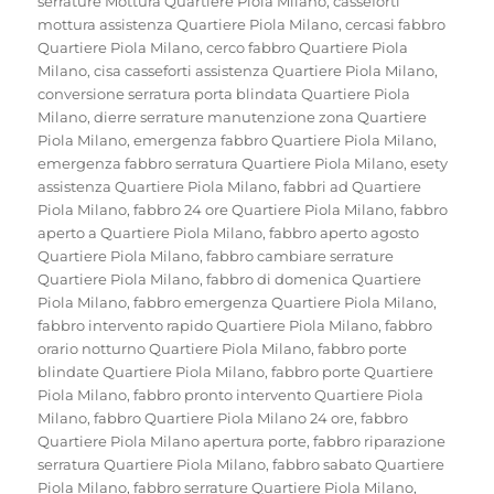
serrature Mottura Quartiere Piola Milano
,
casseforti
mottura assistenza Quartiere Piola Milano
,
cercasi fabbro
Quartiere Piola Milano
,
cerco fabbro Quartiere Piola
Milano
,
cisa casseforti assistenza Quartiere Piola Milano
,
conversione serratura porta blindata Quartiere Piola
Milano
,
dierre serrature manutenzione zona Quartiere
Piola Milano
,
emergenza fabbro Quartiere Piola Milano
,
emergenza fabbro serratura Quartiere Piola Milano
,
esety
assistenza Quartiere Piola Milano
,
fabbri ad Quartiere
Piola Milano
,
fabbro 24 ore Quartiere Piola Milano
,
fabbro
aperto a Quartiere Piola Milano
,
fabbro aperto agosto
Quartiere Piola Milano
,
fabbro cambiare serrature
Quartiere Piola Milano
,
fabbro di domenica Quartiere
Piola Milano
,
fabbro emergenza Quartiere Piola Milano
,
fabbro intervento rapido Quartiere Piola Milano
,
fabbro
orario notturno Quartiere Piola Milano
,
fabbro porte
blindate Quartiere Piola Milano
,
fabbro porte Quartiere
Piola Milano
,
fabbro pronto intervento Quartiere Piola
Milano
,
fabbro Quartiere Piola Milano 24 ore
,
fabbro
Quartiere Piola Milano apertura porte
,
fabbro riparazione
serratura Quartiere Piola Milano
,
fabbro sabato Quartiere
Piola Milano
,
fabbro serrature Quartiere Piola Milano
,