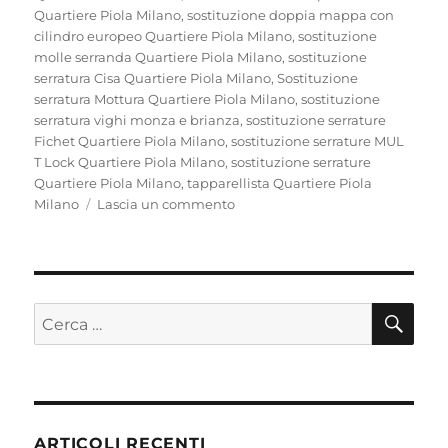
Quartiere Piola Milano
,
sostituzione doppia mappa con
cilindro europeo Quartiere Piola Milano
,
sostituzione
molle serranda Quartiere Piola Milano
,
sostituzione
serratura Cisa Quartiere Piola Milano
,
Sostituzione
serratura Mottura Quartiere Piola Milano
,
sostituzione
serratura vighi monza e brianza
,
sostituzione serrature
Fichet Quartiere Piola Milano
,
sostituzione serrature MUL
T Lock Quartiere Piola Milano
,
sostituzione serrature
Quartiere Piola Milano
,
tapparellista Quartiere Piola
su
Milano
Lascia un commento
Fabbro
Pronto
Intervento
Quartiere
Piola
CE
Cerca:
ARTICOLI RECENTI