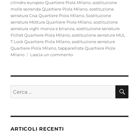
cilindro europeo Quartiere Piola Milano
,
sostituzione
molle serranda Quartiere Piola Milano
,
sostituzione
serratura Cisa Quartiere Piola Milano
,
Sostituzione
serratura Mottura Quartiere Piola Milano
,
sostituzione
serratura vighi monza e brianza
,
sostituzione serrature
Fichet Quartiere Piola Milano
,
sostituzione serrature MUL
T Lock Quartiere Piola Milano
,
sostituzione serrature
Quartiere Piola Milano
,
tapparellista Quartiere Piola
su
Milano
Lascia un commento
Fabbro
Pronto
Intervento
Quartiere
Piola
CE
Cerca:
ARTICOLI RECENTI