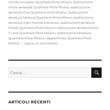
cilindro europeo Quartiere Piola Milano
,
sostituzione
molle serranda Quartiere Piola Milano
,
sostituzione
serratura Cisa Quartiere Piola Milano
,
Sostituzione
serratura Mottura Quartiere Piola Milano
,
sostituzione
serratura vighi monza e brianza
,
sostituzione serrature
Fichet Quartiere Piola Milano
,
sostituzione serrature MUL
T Lock Quartiere Piola Milano
,
sostituzione serrature
Quartiere Piola Milano
,
tapparellista Quartiere Piola
su
Milano
Lascia un commento
Fabbro
Pronto
Intervento
Quartiere
Piola
CE
Cerca:
ARTICOLI RECENTI