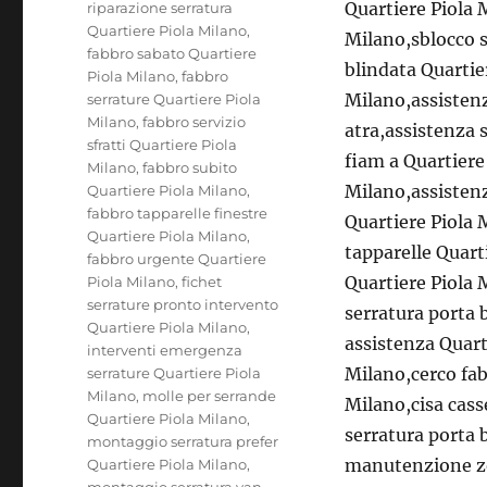
Quartiere Piola 
riparazione serratura
Quartiere Piola Milano
,
Milano,sblocco s
fabbro sabato Quartiere
blindata Quartie
Piola Milano
,
fabbro
Milano,assistenz
serrature Quartiere Piola
Milano
,
fabbro servizio
atra,assistenza 
sfratti Quartiere Piola
fiam a Quartiere
Milano
,
fabbro subito
Milano,assistenz
Quartiere Piola Milano
,
fabbro tapparelle finestre
Quartiere Piola 
Quartiere Piola Milano
,
tapparelle Quart
fabbro urgente Quartiere
Quartiere Piola 
Piola Milano
,
fichet
serrature pronto intervento
serratura porta 
Quartiere Piola Milano
,
assistenza Quart
interventi emergenza
Milano,cerco fab
serrature Quartiere Piola
Milano
,
molle per serrande
Milano,cisa cass
Quartiere Piola Milano
,
serratura porta 
montaggio serratura prefer
manutenzione zo
Quartiere Piola Milano
,
montaggio serratura van