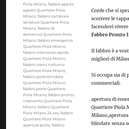
Piola Milano
,
fabbro aperto
Corde che si spe
agosto Quartiere Piola
Milano
,
fabbro cambiare
scorrere le tapp
serrature Quartiere Piola
facendovi vivere
Milano
,
fabbro di
Fabbro Pronto I
domenica Quartiere Piola
Milano
,
fabbro emergenza
Quartiere Piola Milano
,
Il fabbro è a vos
fabbro intervento rapido
migliori di Milan
Quartiere Piola Milano
,
fabbro orario notturno
Quartiere Piola Milano
,
Si occupa sia di 
fabbro porte blindate
commerciali.
Quartiere Piola Milano
,
fabbro porte Quartiere
Piola Milano
,
fabbro pronto
apertura di emer
intervento Quartiere Piola
Quartiere Piola 
Milano
,
fabbro Quartiere
Piola Milano 24 ore
,
fabbro
Milano,apertura 
Quartiere Piola Milano
blindate senza s
apertura porte
,
fabbro