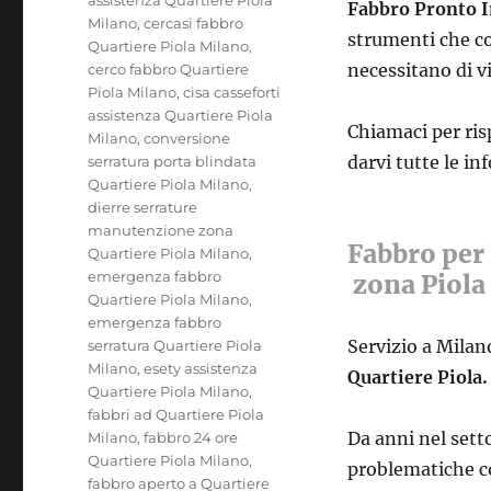
Fabbro Pronto I
Milano
,
cercasi fabbro
strumenti che co
Quartiere Piola Milano
,
necessitano di vi
cerco fabbro Quartiere
Piola Milano
,
cisa casseforti
assistenza Quartiere Piola
Chiamaci per ris
Milano
,
conversione
darvi tutte le i
serratura porta blindata
Quartiere Piola Milano
,
dierre serrature
manutenzione zona
Fabbro per 
Quartiere Piola Milano
,
emergenza fabbro
zona Piola
Quartiere Piola Milano
,
emergenza fabbro
Servizio a Milan
serratura Quartiere Piola
Milano
,
esety assistenza
Quartiere Piola.
Quartiere Piola Milano
,
fabbri ad Quartiere Piola
Da anni nel sett
Milano
,
fabbro 24 ore
Quartiere Piola Milano
,
problematiche con
fabbro aperto a Quartiere