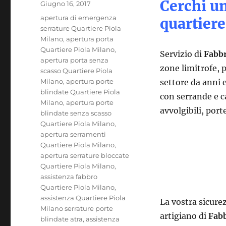
Cerchi un
Pubblicato
Giugno 16, 2017
il
Tag
apertura di emergenza
quartiere
serrature Quartiere Piola
Milano
,
apertura porta
Quartiere Piola Milano
,
Servizio di
Fabbr
apertura porta senza
zone limitrofe, 
scasso Quartiere Piola
Milano
,
apertura porte
settore da anni e
blindate Quartiere Piola
con serrande e ca
Milano
,
apertura porte
avvolgibili, port
blindate senza scasso
Quartiere Piola Milano
,
apertura serramenti
Quartiere Piola Milano
,
apertura serrature bloccate
Quartiere Piola Milano
,
assistenza fabbro
Quartiere Piola Milano
,
assistenza Quartiere Piola
La vostra sicurez
Milano serrature porte
artigiano di
Fabb
blindate atra
,
assistenza