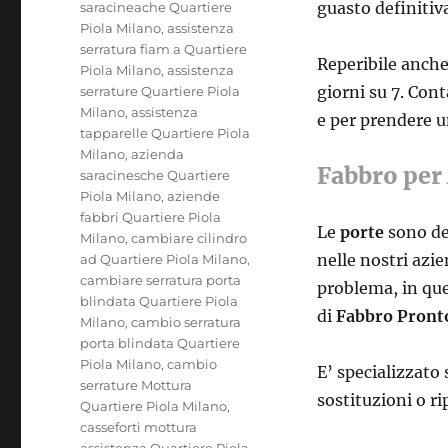
guasto definitiv
saracineache Quartiere
Piola Milano
,
assistenza
serratura fiam a Quartiere
Reperibile anche 
Piola Milano
,
assistenza
giorni su 7. Con
serrature Quartiere Piola
Milano
,
assistenza
e per prendere 
tapparelle Quartiere Piola
Milano
,
azienda
Fabbro per 
saracinesche Quartiere
Piola Milano
,
aziende
fabbri Quartiere Piola
Le
porte
sono de
Milano
,
cambiare cilindro
nelle nostri azi
ad Quartiere Piola Milano
,
cambiare serratura porta
problema, in que
blindata Quartiere Piola
di
Fabbro Pronto
Milano
,
cambio serratura
porta blindata Quartiere
Piola Milano
,
cambio
E’ specializzato 
serrature Mottura
sostituzioni o ri
Quartiere Piola Milano
,
casseforti mottura
assistenza Quartiere Piola