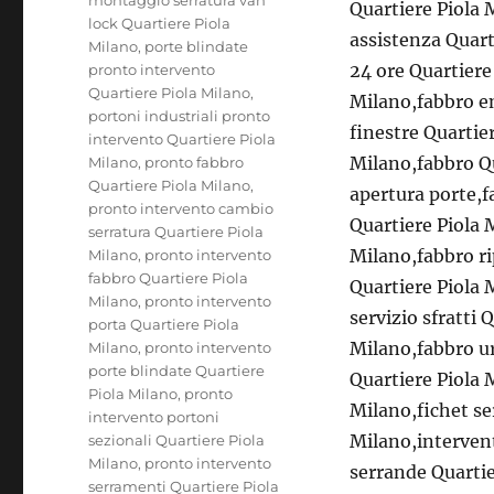
Quartiere Piola 
lock Quartiere Piola
assistenza Quart
Milano
,
porte blindate
24 ore Quartiere
pronto intervento
Quartiere Piola Milano
,
Milano,fabbro e
portoni industriali pronto
finestre Quartie
intervento Quartiere Piola
Milano,fabbro Qu
Milano
,
pronto fabbro
Quartiere Piola Milano
,
apertura porte,f
pronto intervento cambio
Quartiere Piola 
serratura Quartiere Piola
Milano,fabbro ri
Milano
,
pronto intervento
fabbro Quartiere Piola
Quartiere Piola 
Milano
,
pronto intervento
servizio sfratti 
porta Quartiere Piola
Milano,fabbro u
Milano
,
pronto intervento
porte blindate Quartiere
Quartiere Piola 
Piola Milano
,
pronto
Milano,fichet se
intervento portoni
Milano,intervent
sezionali Quartiere Piola
Milano
,
pronto intervento
serrande Quartie
serramenti Quartiere Piola