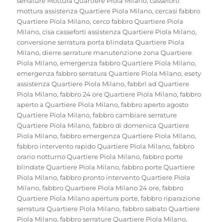
serrature Mottura Quartiere Piola Milano
,
casseforti
mottura assistenza Quartiere Piola Milano
,
cercasi fabbro
Quartiere Piola Milano
,
cerco fabbro Quartiere Piola
Milano
,
cisa casseforti assistenza Quartiere Piola Milano
,
conversione serratura porta blindata Quartiere Piola
Milano
,
dierre serrature manutenzione zona Quartiere
Piola Milano
,
emergenza fabbro Quartiere Piola Milano
,
emergenza fabbro serratura Quartiere Piola Milano
,
esety
assistenza Quartiere Piola Milano
,
fabbri ad Quartiere
Piola Milano
,
fabbro 24 ore Quartiere Piola Milano
,
fabbro
aperto a Quartiere Piola Milano
,
fabbro aperto agosto
Quartiere Piola Milano
,
fabbro cambiare serrature
Quartiere Piola Milano
,
fabbro di domenica Quartiere
Piola Milano
,
fabbro emergenza Quartiere Piola Milano
,
fabbro intervento rapido Quartiere Piola Milano
,
fabbro
orario notturno Quartiere Piola Milano
,
fabbro porte
blindate Quartiere Piola Milano
,
fabbro porte Quartiere
Piola Milano
,
fabbro pronto intervento Quartiere Piola
Milano
,
fabbro Quartiere Piola Milano 24 ore
,
fabbro
Quartiere Piola Milano apertura porte
,
fabbro riparazione
serratura Quartiere Piola Milano
,
fabbro sabato Quartiere
Piola Milano
,
fabbro serrature Quartiere Piola Milano
,