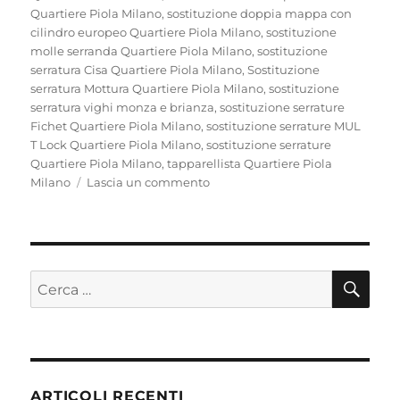
Quartiere Piola Milano
,
sostituzione doppia mappa con
cilindro europeo Quartiere Piola Milano
,
sostituzione
molle serranda Quartiere Piola Milano
,
sostituzione
serratura Cisa Quartiere Piola Milano
,
Sostituzione
serratura Mottura Quartiere Piola Milano
,
sostituzione
serratura vighi monza e brianza
,
sostituzione serrature
Fichet Quartiere Piola Milano
,
sostituzione serrature MUL
T Lock Quartiere Piola Milano
,
sostituzione serrature
Quartiere Piola Milano
,
tapparellista Quartiere Piola
su
Milano
Lascia un commento
Fabbro
Pronto
Intervento
Quartiere
Piola
CE
Cerca:
ARTICOLI RECENTI